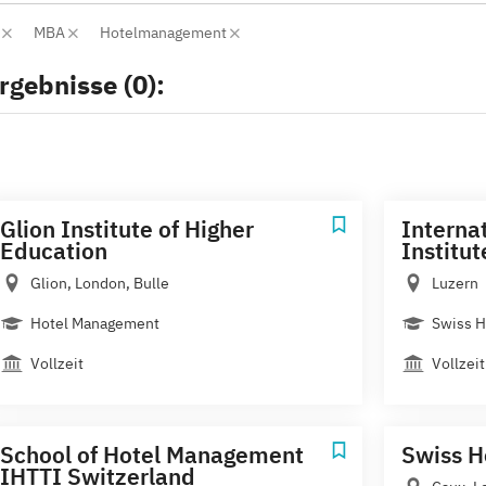
r
MBA
Hotelmanagement
rgebnisse (0):
Glion Institute of Higher
Interna
Education
Institu
Glion, London, Bulle
Luzern
Hotel Management
Swiss H
Vollzeit
Vollzeit
School of Hotel Management
Swiss H
IHTTI Switzerland