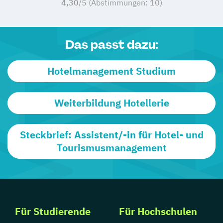
4,30
/5 (Abstimmungen:
10
)
Das passt dazu:
Hotelmanagement Studium
Weiterbildung Hotellerie
Steckbrief: Assistent/-in für Hotel- und
Tourismusmanagement
Für Studierende
Für Hochschulen