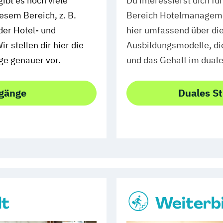
bt es noch viele
Du interessierst dich fü
esem Bereich, z. B.
Bereich Hotelmanageme
er Hotel- und
hier umfassend über di
 stellen dir hier die
Ausbildungsmodelle, d
ge genauer vor.
und das Gehalt im dual
gänge
Duales S
lt
Weiterb