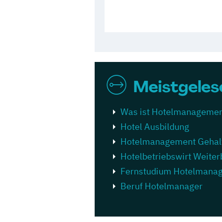
Meistgeles
Was ist Hotelmanageme
Hotel Ausbildung
Hotelmanagement Gehal
Hotelbetriebswirt Weiter
Fernstudium Hotelmana
Beruf Hotelmanager