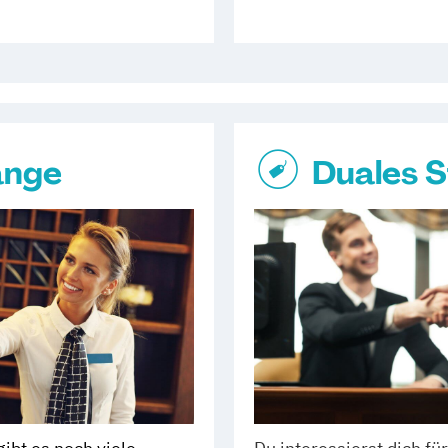
änge
Duales 