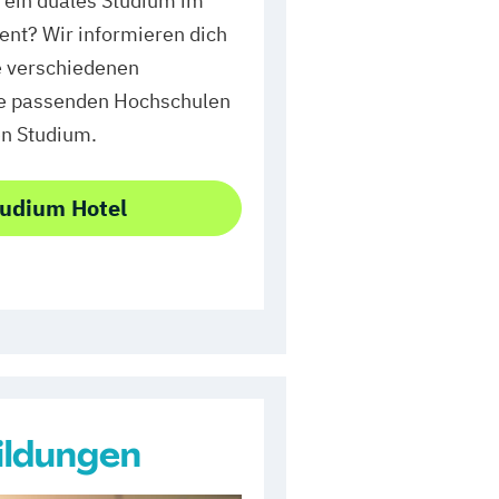
r ein duales Studium im
nt? Wir informieren dich
e verschiedenen
ie passenden Hochschulen
en Studium.
tudium Hotel
ildungen