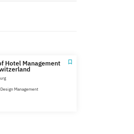
of Hotel Management
witzerland
urg
 Design Management