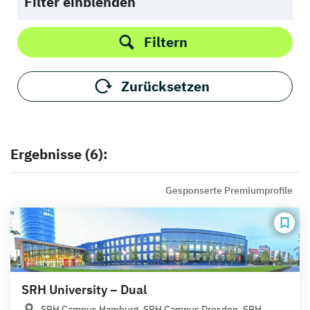
Filter einblenden
Filtern
Zurücksetzen
Ergebnisse (6):
Gesponserte Premiumprofile
SRH University – Dual
SRH Campus Hamburg, SRH Campus Dresden, SRH