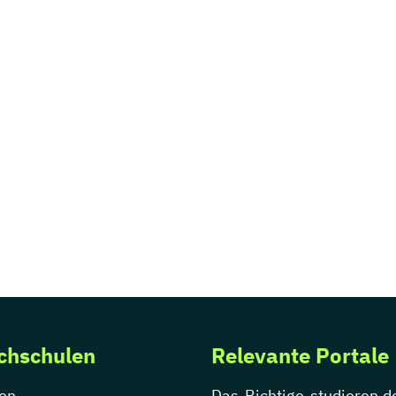
chschulen
Relevante Portale
en
Das-Richtige-studieren.d