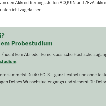
 von den Akkreditierungsstellen ACQUIN und ZEvA akkred
nunterricht zugelassen.
i?
 dem Probestudium
ber (noch) kein Abi oder keine klassische Hochschulzuga
studium
.
ern sammelst Du 40 ECTS – ganz flexibel und ohne feste
ngen Deines Wunschstudiengangs und sicherst Dir Dein