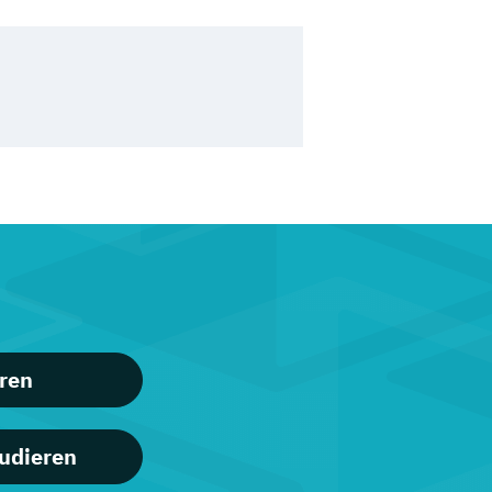
ren
tudieren