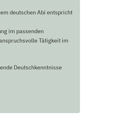
dem deutschen Abi entspricht
ung im passenden
anspruchsvolle Tätigkeit im
hende Deutschkenntnisse