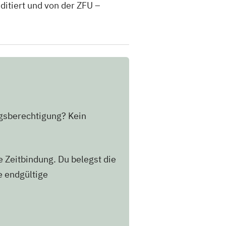
itiert und von der ZFU –
ngsberechtigung? Kein
 Zeitbindung. Du belegst die
e endgültige