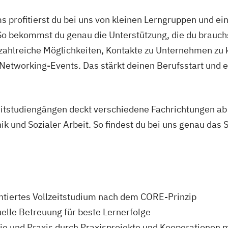
 67
s profitierst du bei uns von kleinen Lerngruppen und e
So bekommst du genau die Unterstützung, die du brauchst
 zahlreiche Möglichkeiten, Kontakte zu Unternehmen zu 
ürth
tworking-Events. Das stärkt deinen Berufsstart und erö
eitstudiengängen deckt verschiedene Fachrichtungen ab
k und Sozialer Arbeit. So findest du bei uns genau das 
Gera
22
entiertes Vollzeitstudium nach dem CORE-Prinzip
elle Betreuung für beste Lernerfolge
ie und Praxis durch Praxisprojekte und Kooperationen