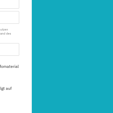
nutzen
sand des
fomaterial
gt auf