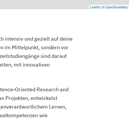
Leaflet
| ©
OpenStreetMap
h intensiv und gezielt auf deine
en im Mittelpunkt, sondern vor
zeitstudiengänge sind darauf
iten, mit innovativen
etence-Oriented Research and
 an Projekten, entwickelst
igenverantwortlichem Lernen,
üsselkompetenzen wie