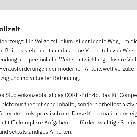
Bremen
llzeit
berzeugt: Ein Vollzeitstudium ist der ideale Weg, um dic
n. Bei uns steht nicht nur das reine Vermitteln von Wiss
ndung und persönliche Weiterentwicklung. Unsere Voll
e Herausforderungen der modernen Arbeitswelt vorzubere
Dresden
ug und individueller Betreuung.
s Studienkonzepts ist das CORE-Prinzip, das für Comp
 nicht nur theoretische Inhalte, sondern arbeitest aktiv
Gelernte direkt praktisch um. Diese Kombination aus e
h fit für komplexe Aufgaben und fördert wichtige Schl
üsseldorf
nd selbstständiges Arbeiten.