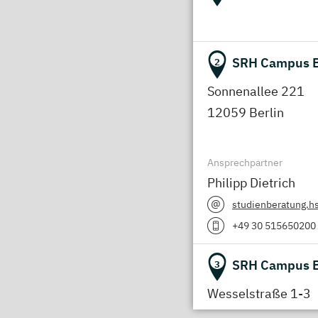
SRH Campus B
2
Sonnenallee 221
12059 Berlin
Ansprechpartner
Philipp Dietrich
studienberatung.h
+49 30 515650200
SRH Campus 
3
Wesselstraße 1-3
53113 Bonn