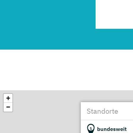
+
−
Standorte
bundesweit
1