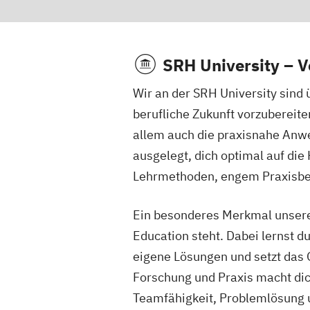
SRH Campus 
SRH University – Vo
4
Nordstraße 360
Wir an der SRH University sind ü
28217 Bremen
berufliche Zukunft vorzubereite
allem auch die praxisnahe Anwe
ausgelegt, dich optimal auf di
SRH Campus 
5
Lehrmethoden, engem Praxisbez
Georgenstraße 7
Ein besonderes Merkmal unsere
01097 Dresden
Education steht. Dabei lernst du
eigene Lösungen und setzt das 
Forschung und Praxis macht dic
SRH Campus D
6
Teamfähigkeit, Problemlösung u