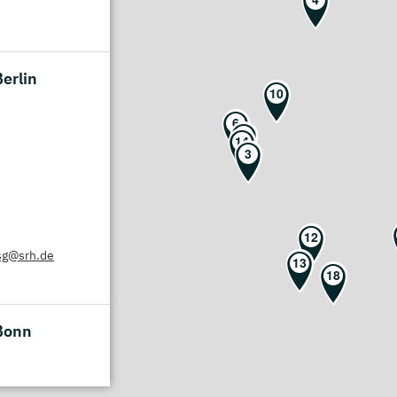
erlin
10
6
16
14
3
12
sg@srh.de
13
18
Bonn