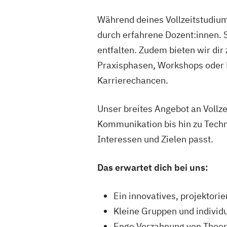
Graf-Adolf-Straße
40210 Düsseldorf
Während deines Vollzeitstudium
durch erfahrene Dozent:innen. 
entfalten. Zudem bieten wir dir
SRH Campus F
7
Praxisphasen, Workshops oder Ne
Karrierechancen.
Merkurstraße 19
90763 Fürth
Unser breites Angebot an Vollz
Kommunikation bis hin zu Techni
Interessen und Zielen passt.
SRH Campus 
8
Str. des Friedens 1
Das erwartet dich bei uns:
07548 Gera
Ein innovatives, projektori
Kleine Gruppen und individu
Enge Verzahnung von Theor