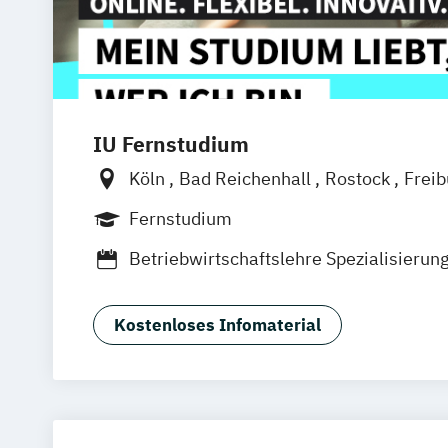
IU Fernstudium
Köln
Bad Reichenhall
Rostock
Frei
Frankfurt am Main
Stuttgart
Dresde
Fernstudium
Basel
Bielefeld
Deggendorf
Karlsr
Betriebwirtschaftslehre Spezialisierun
Oberhausen
Offenbach
Saarbrücken
Unternehmerisches Hotelmanagement
Graz
Innsbruck
Wien
Zürich
Augsb
Hotelmanagement (DE/EN)
Tourismu
Friedrichshafen
Klagenfurt
Magdebu
Kostenloses Infomaterial
Trier
Würzburg
Chemnitz
Linz
deut