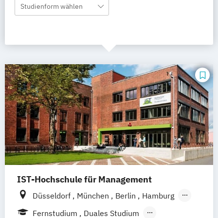
Studienform wählen
IST-Hochschule für Management
Düsseldorf
München
Berlin
Hamburg
Weil am Rhein
Frankfurt am Main
Fernstudium
Duales Studium