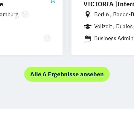
ie
VICTORIA |Inter
amburg
Berlin
Baden-
nchen
Vollzeit
Duales
Business Admin
Business Admini
 Hotel- und
Tourismusmana
Alle 6 Ergebnisse ansehen