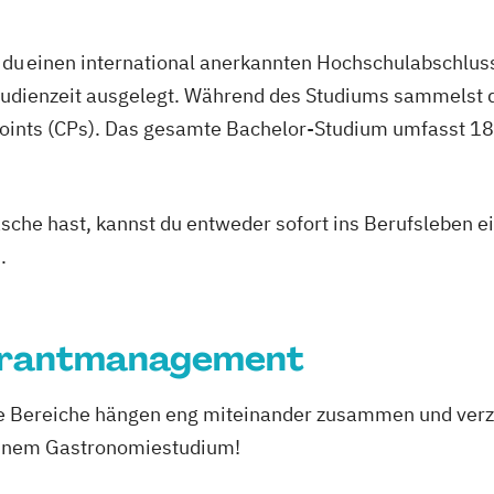
du einen international anerkannten Hochschulabschluss
studienzeit ausgelegt. Während des Studiums sammelst 
oints (CPs). Das gesamte Bachelor-Studium umfasst 180
asche hast, kannst du entweder sofort ins Berufsleben e
.
aurantmanagement
de Bereiche hängen eng miteinander zusammen und ver
 einem Gastronomiestudium!