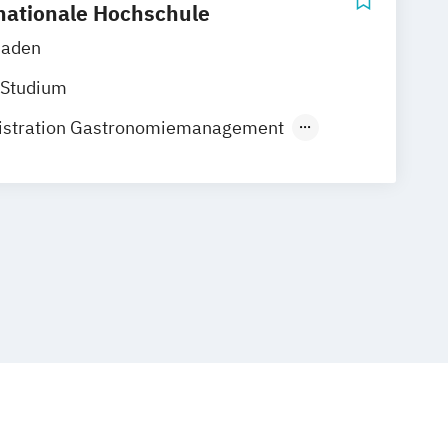
nationale Hochschule
Baden
 Studium
istration Gastronomiemanagement
stration Hotel- und
gement