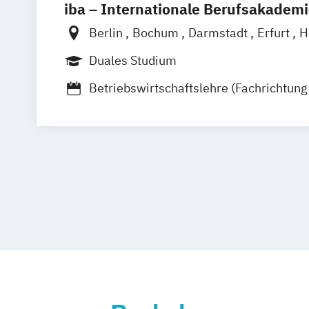
iba – Internationale Berufsakadem
Berlin
Bochum
Darmstadt
Erfurt
H
Heidelberg
Kassel
Köln
Leipzig
Mü
Duales Studium
Nürnberg
Münster
Online-Campus
Betriebswirtschaftslehre (Fachrichtung
Gastronomiemanagement)
Betriebswirtschaftslehre (Fachrichtung
Tourismusmanagement)