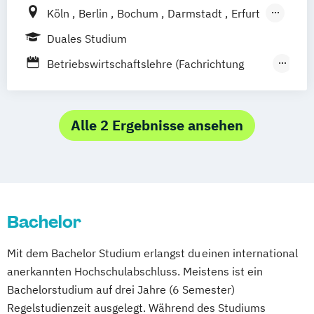
Köln
Berlin
Bochum
Darmstadt
Erfurt
Hamburg
Heidelberg
Kassel
Leipzig
Duales Studium
München
Nürnberg
Münster
Betriebswirtschaftslehre (Fachrichtung
Online-Campus
Gastronomiemanagement)
Betriebswirtschaftslehre (Fachrichtung
Hotel- und Tourismusmanagement)
Alle 2 Ergebnisse ansehen
Bachelor
Mit dem Bachelor Studium erlangst du einen international
anerkannten Hochschulabschluss. Meistens ist ein
Bachelorstudium auf drei Jahre (6 Semester)
Regelstudienzeit ausgelegt. Während des Studiums