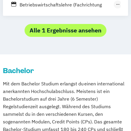
Köln
Leipzig
München
Nürnberg
Betriebswirtschaftslehre (Fachrichtung
Online-Campus
Gastronomiemanagement)
Betriebswirtschaftslehre (Fachrichtung
Hotel- und Tourismusmanagement)
Alle 1 Ergebnisse ansehen
Bachelor
Mit dem Bachelor Studium erlangst du einen international
anerkannten Hochschulabschluss. Meistens ist ein
Bachelorstudium auf drei Jahre (6 Semester)
Regelstudienzeit ausgelegt. Während des Studiums
sammelst du in den verschiedenen Kursen, den
sogenannten Modulen, Credit Points (CPs). Das gesamte
Bachelor-Studium umfasst 180 bis 240 CPs und schließt