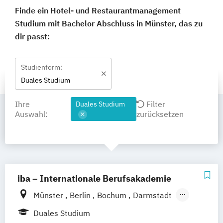
Finde ein Hotel- und Restaurantmanagement
Studium mit Bachelor Abschluss in Münster, das zu
dir passt:
Studienform:
Duales Studium
Ihre
Filter
Duales Studium
Auswahl:
zurücksetzen
iba – Internationale Berufsakademie
Münster
Berlin
Bochum
Darmstadt
Erfurt
Hamburg
Heidelberg
Kassel
Duales Studium