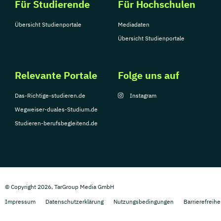
Für Studierende
Für Hochschulen
Übersicht Studienportale
Mediadaten
Übersicht Studienportale
Relevante Portale
Folge uns auf
Das-Richtige-studieren.de
Instagram
Wegweiser-duales-Studium.de
Studieren-berufsbegleitend.de
© Copyright 2026, TarGroup Media GmbH
Impressum
Datenschutzerklärung
Nutzungsbedingungen
Barrierefreihe