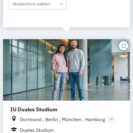
Studienform wählen
IU Duales Studium
Dortmund
Berlin
München
Hamburg
Frankfurt am Main
Düsseldorf
Bremen
Duales Studium