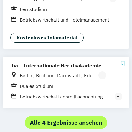
Hamburg
Hannover
Köln
München
Fernstudium
Stuttgart
Ellwangen
Zell
Leipzig
Betriebswirtschaft und Hotelmanagement
Mannheim
Wertheim
Wien
Frankfurt am Main
Hamm
Zürich
Fürth
Kostenloses Infomaterial
iba – Internationale Berufsakademie
Berlin
Bochum
Darmstadt
Erfurt
Hamburg
Heidelberg
Kassel
Köln
Duales Studium
Leipzig
München
Nürnberg
Münster
Betriebswirtschaftslehre (Fachrichtung
Online-Campus
Gastronomiemanagement)
Betriebswirtschaftslehre (Fachrichtung
Hotel- und Tourismusmanagement)
Alle 4 Ergebnisse ansehen