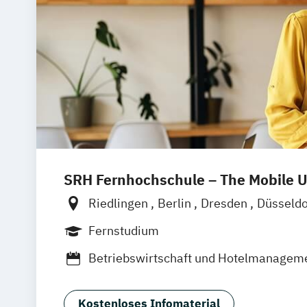
SRH Fernhochschule – The Mobile U
Riedlingen
Berlin
Dresden
Düsseld
Hannover
Köln
München
Stuttgart
Fernstudium
Leipzig
Mannheim
Wertheim
Wien
Betriebswirtschaft und Hotelmanagem
Frankfurt am Main
Hamm
Zürich
Fü
Kostenloses Infomaterial