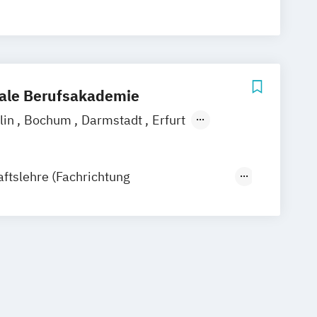
nale Berufsakademie
lin
Bochum
Darmstadt
Erfurt
el
Köln
Leipzig
München
Nürnberg
e-Campus
aftslehre (Fachrichtung
nagement)
ftslehre (Fachrichtung Hotel- und
gement)