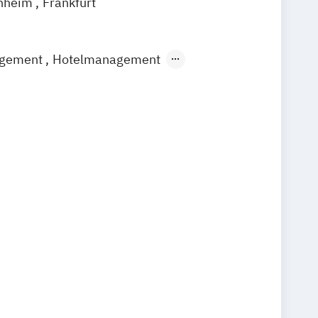
nheim
Frankfurt
agement
Hotelmanagement
ent