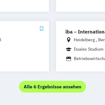
iba – Internatio
l
Heidelberg
Ber
Hamburg
Kass
Duales Studium
Münster
Onlin
Betriebswirtsch
Gastronomiema
Betriebswirtscha
Tourismusmana
Alle 6 Ergebnisse ansehen