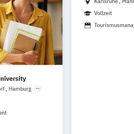
Karlsruhe
Man
Vollzeit
Tourismusman
Eventmanagem
niversity
orf
Hamburg
Ellwangen
Zell
ent
rth