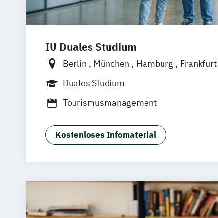
IU Duales Studium
Berlin
München
Hamburg
Frankfur
Düsseldorf
Bremen
Erfurt
Nürnber
Duales Studium
Dortmund
Mannheim
Leipzig
Onlin
Tourismusmanagement
Augsburg
Bielefeld
Braunschweig
D
Duisburg
Karlsruhe
Köln
Mainz
Mü
Aachen
deutschlandweit
Bonn
Kostenloses Infomaterial