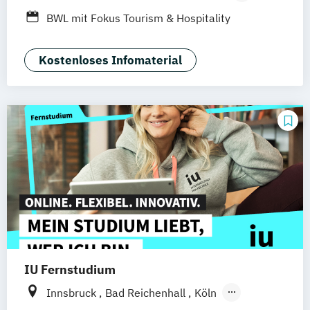
Duales Studium
Vollzeit
BWL mit Fokus Tourism & Hospitality
Management
Kostenloses Infomaterial
IU Fernstudium
Innsbruck
Bad Reichenhall
Köln