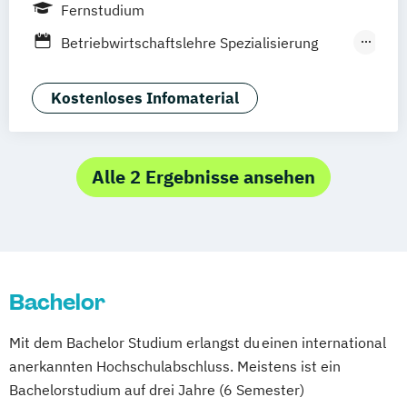
Rostock
Freiburg
Kiel
Fernstudium
Frankfurt am Main
Stuttgart
Dresden
Betriebwirtschaftslehre Spezialisierung
Aachen
Basel
Bielefeld
Deggendorf
Unternehmerisches Hotelmanagement
Karlsruhe
Kassel
Oberhausen
Hotelmanagement (DE/EN)
Kostenloses Infomaterial
Offenbach
Saarbrücken
Neu-Ulm
Graz
Tourismusmanagement
Wien
Zürich
Augsburg
Freising
Friedrichshafen
Klagenfurt
Magdeburg
Alle 2 Ergebnisse ansehen
Münster
Trier
Würzburg
Chemnitz
Linz
deutschlandweit
Bachelor
Mit dem Bachelor Studium erlangst du einen international
anerkannten Hochschulabschluss. Meistens ist ein
Bachelorstudium auf drei Jahre (6 Semester)