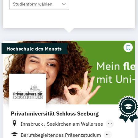
Studienform wählen
Hochschule des Monats
Privatuniversität Schloss Seeburg
Innsbruck
Seekirchen am Wallersee
Wien
Graz
Linz
Südtirol
online
Berufsbegleitendes Präsenzstudium