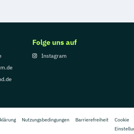
Folge uns auf
e
Instagram
um.de
nd.de
klärung
Nutzungsbedingungen
Barrierefreiheit
Cookie
Einstell