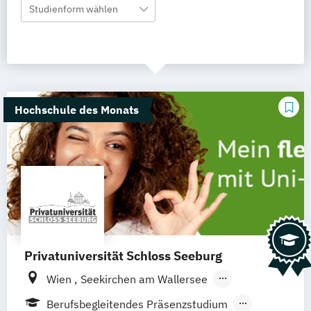
Studienform wählen
Hochschule des Monats
Privatuniversität Schloss Seeburg
Wien
Seekirchen am Wallersee
Innsbruck
Graz
Linz
Südtirol
online
Berufsbegleitendes Präsenzstudium