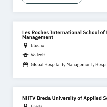
Les Roches International School of 
Management
Bluche
Vollzeit
Global Hospitality Management
Hospit
Hospitality Leadership
Hotel Manage
International Hospitality Administratio
International Hotel Management
NHTV Breda University of Applied S
Breda