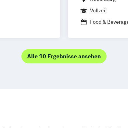
Vollzeit
Food & Beverag
International H
International H
International H
Alle 10 Ergebnisse ansehen