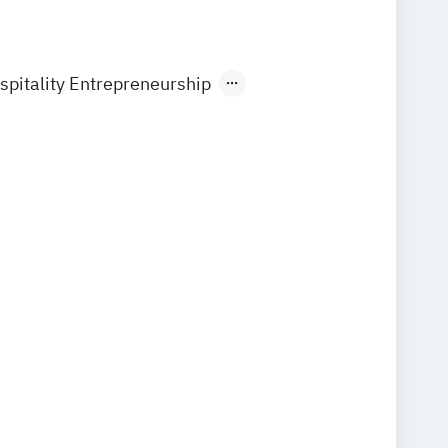
spitality Entrepreneurship
ospitality Management
Hotel Management
otel and Events Management
Hotel and Tourism Management
nagement Operations