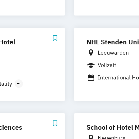
Hotel
NHL Stenden Univ
Leeuwarden
Vollzeit
International H
ality
International H
ment
International H
n
ciences
School of Hotel
Neuenburg