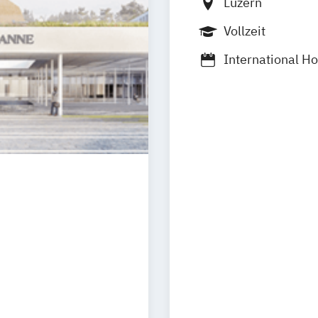
Luzern
Vollzeit
International Ho
International H
International 
International H
International 
Swiss Hotel Ma
(DE/EN)