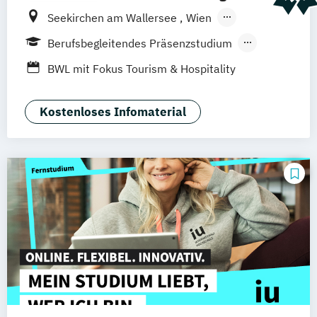
Seekirchen am Wallersee
Wien
Innsbruck
Graz
Linz
Südtirol
online
Berufsbegleitendes Präsenzstudium
Duales Studium
Vollzeit
BWL mit Fokus Tourism & Hospitality
Management
Kostenloses Infomaterial