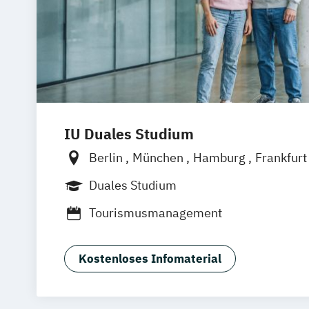
IU Duales Studium
Berlin
München
Hamburg
Frankfur
Düsseldorf
Bremen
Erfurt
Nürnber
Duales Studium
Dortmund
Mannheim
Leipzig
Onlin
Tourismusmanagement
Augsburg
Bielefeld
Braunschweig
D
Duisburg
Karlsruhe
Köln
Mainz
Mü
Aachen
deutschlandweit
Bonn
Kostenloses Infomaterial