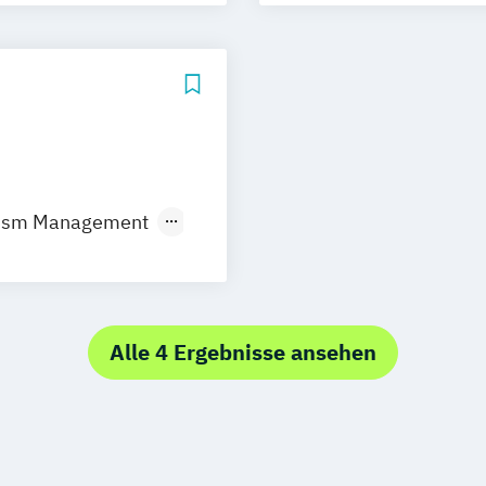
urism Management
Tourism
Alle 4 Ergebnisse ansehen