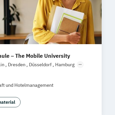
le – The Mobile University
lin
Dresden
Düsseldorf
Hamburg
München
Stuttgart
Ellwangen
Zell
eim
Wertheim
Wien
haft und Hotelmanagement
ain
Hamm
Zürich
Fürth
aterial