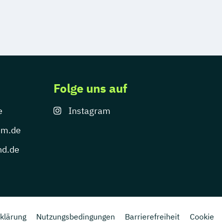
Folge uns auf
e
Instagram
um.de
nd.de
klärung
Nutzungsbedingungen
Barrierefreiheit
Cookie