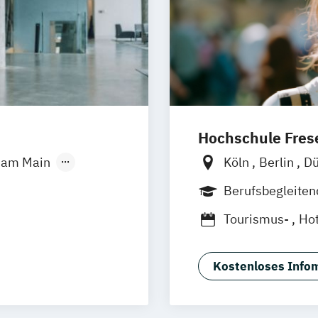
Hochschule Frese
t am Main
Köln
Berlin
Dü
g
Hannover
München
Wies
Berufsbegleite
e-Campus
Oldenburg
Han
Tourismus-
Ho
resden
Braunschweig
nster
Stuttgart
Kostenloses Infom