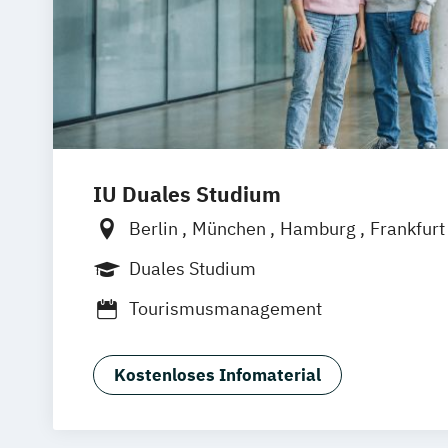
IU Duales Studium
Berlin
München
Hamburg
Frankfur
Düsseldorf
Bremen
Erfurt
Nürnber
Duales Studium
Dortmund
Mannheim
Leipzig
Onlin
Tourismusmanagement
Augsburg
Bielefeld
Braunschweig
D
Duisburg
Karlsruhe
Köln
Mainz
Mü
Aachen
deutschlandweit
Bonn
Kostenloses Infomaterial