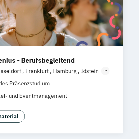
nius - Berufsbegleitend
sseldorf
Frankfurt
Hamburg
Idstein
baden
Online-Campus
Osnabrück
ndes Präsenzstudium
nover
Dortmund
Erfurt
Stuttgart
tel- und Eventmanagement
aterial