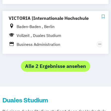
Gastronomiemanagement)
Business Administration (Fachrichtung
Hotel- und Tourismusmanagement)
VICTORIA |Internationale Hochschule
Baden-Baden
Berlin
Vollzeit
Duales Studium
Business Administration
Gastronomiemanagement
Business Administration Hotel- und
Tourismusmanagement
Alle 2 Ergebnisse ansehen
Duales Studium