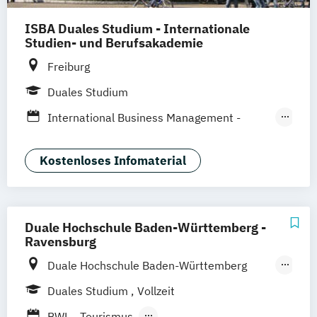
ISBA Duales Studium - Internationale
Studien- und Berufsakademie
Freiburg
Duales Studium
International Business Management -
Event- und Gastronomiemanagement
International Business Management -
Kostenloses Infomaterial
Hotelmanagement
Duale Hochschule Baden-Württemberg -
Ravensburg
Duale Hochschule Baden-Württemberg
Ravensburg
Duales Studium
Vollzeit
Duale Hochschule Baden-Württemberg
BWL - Tourismus