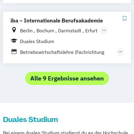
iba – Internationale Berufsakademie
Berlin
Bochum
Darmstadt
Erfurt
Hamburg
Heidelberg
Kassel
Köln
Duales Studium
Leipzig
München
Nürnberg
Münster
Betriebswirtschaftslehre (Fachrichtung
Online-Campus
Gastronomiemanagement)
Betriebswirtschaftslehre (Fachrichtung
Hotel- und Tourismusmanagement)
Alle 9 Ergebnisse ansehen
Duales Studium
Bei einem dualen Studium studierst du an der Hochschule