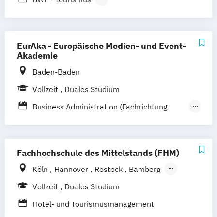
Ravensburg Campus Friedrichshafen
Hotellerie und Gastronomie / Destinations-
und Kurortmanagement
BWL - Tourismus
EurAka - Europäische Medien- und Event-
Hotellerie und Gastronomie /
Akademie
Freizeitwirtschaft
Baden-Baden
BWL - Tourismus
Vollzeit
Duales Studium
Hotellerie und Gastronomie / Hotel- und
Business Administration (Fachrichtung
Gastronomiemanagement
Gastronomiemanagement)
BWL - Tourismus
Business Administration (Fachrichtung
Hotellerie und Gastronomie / Reiseverkehr
Hotel- und Tourismusmanagement)
und Reisevertrieb
Fachhochschule des Mittelstands (FHM)
Köln
Hannover
Rostock
Bamberg
Bielefeld
Berlin
Düren
Frechen
Vollzeit
Duales Studium
Waldshut
Hotel- und Tourismusmanagement