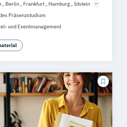
n
Berlin
Frankfurt
Hamburg
Idstein
baden
Online-Campus
Osnabrück
ndes Präsenzstudium
nover
Dortmund
Erfurt
Stuttgart
tel- und Eventmanagement
aterial