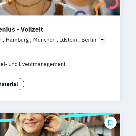
nius - Vollzeit
n
Hamburg
München
Idstein
Berlin
in
tel- und Eventmanagement
aterial