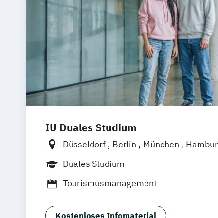
IU Duales Studium
Düsseldorf
Berlin
München
Hambur
Frankfurt am Main
Bremen
Erfurt
N
Duales Studium
Hannover
Dortmund
Mannheim
Lei
Tourismusmanagement
Online-Campus
Augsburg
Bielefeld
Dresden
Duisburg
Karlsruhe
Köln
Stuttgart
Aachen
deutschlandweit
B
Kostenloses Infomaterial