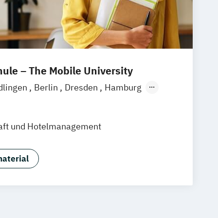
le – The Mobile University
dlingen
Berlin
Dresden
Hamburg
München
Stuttgart
Ellwangen
Zell
eim
Wertheim
Wien
haft und Hotelmanagement
ain
Hamm
Zürich
Fürth
aterial