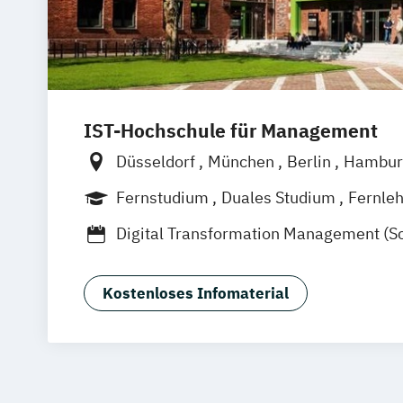
IST-Hochschule für Management
Düsseldorf
München
Berlin
Hambur
Weil am Rhein
Frankfurt am Main
Fernstudium
Duales Studium
Fernle
Digital Transformation Management (S
Tourismus- und Hotelmanagement)
Hospitality Controlling & Hotel Asset
Kostenloses Infomaterial
Hotel Management
Hotel Management
Hotel- und Tourismusmarketing
Hotel
Hotelökonom (FH)
Revenue Management - Schwerpunkt Ho