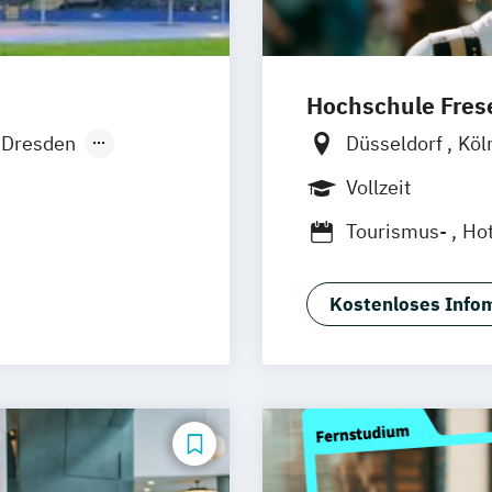
Hochschule Frese
Dresden
Düsseldorf
Köl
burg
Frankfurt am Ma
Vollzeit
 München
Tourismus-
Ho
en
amm
ruhe
Kostenloses Infom
ürth