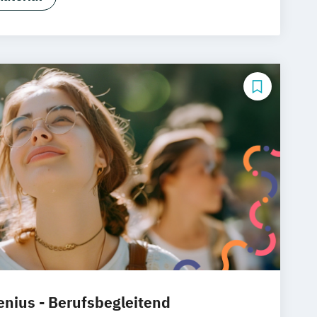
g
Chemnitz
Linz
deutschlandweit
nius - Berufsbegleitend