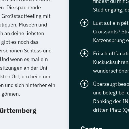
findest du mit 
en. Die spannende
Studiengang, de
l Großstadtfeeling mit
Lust auf ein pét
utiquen, Museen und
Croissants? St
ch an deine liebsten
Katzensprung e
 gibt es noch das
erschönen Schloss und
Frischluftfanat
 Und wenn es mal ein
Kuckucksuhre
sitzungen an der Uni
wunderschönen 
kten Ort, um bei einer
Überzeugt beso
n und sich hinterher ein
und belegt bei 
u gönnen.
Ranking des I
ürttemberg
dritten Platz (
Contra