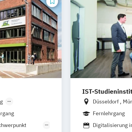
IST-Studieninsti
g
Düsseldorf
Mü
hrgang
Fernlehrgang
chwerpunkt
Digitalisierung 