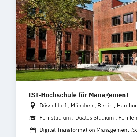
IST-Hochschule für Management
Düsseldorf
München
Berlin
Hambur
Weil am Rhein
Frankfurt am Main
Fernstudium
Duales Studium
Fernle
Digital Transformation Management (S