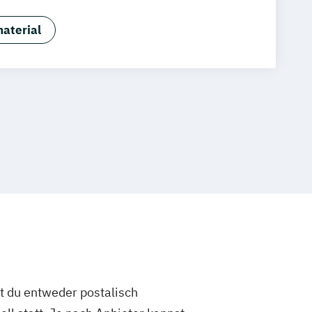
Fachwirt:in im Gastgewerbe (IHK)
anagement
Gastronomiebetriebswirt:in
aterial
enmeister:in (IHK)
Nachhaltigkeit in der Gastronomie
rt:in
s in der Hotellerie
Küchenleiter:in
n der Hotellerie
ndheitstourismus
st du entweder postalisch