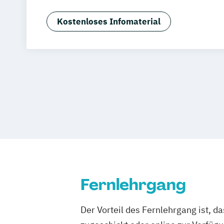
Tourismus- und Hotelmanagement)
Hospitality Controlling & Hotel Asset
Kostenloses Infomaterial
Hotel Management
Hotel Management
Hotel- und Tourismusmarketing
Hotel
Hotelökonom (FH)
Revenue Management - Schwerpunkt Ho
Tourismus Management
Tourismusök
Fernlehrgang
Der Vorteil des Fernlehrgang ist, d