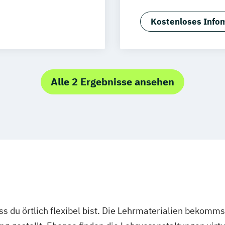
F&B Manager:in
 Management
Front Office M
Kostenloses Infom
 (dual)
Geprüfte:r Küch
marketing
Gesundheit und 
Hotelbetriebswi
tel Consulting
Human Ressource
Alle 2 Ergebnisse ansehen
onom (FH)
Nachhaltigkeit i
Sport- und Gesu
ass du örtlich flexibel bist. Die Lehrmaterialien bekomm