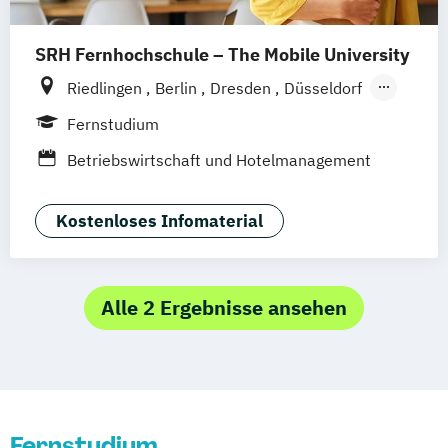
SRH Fernhochschule – The Mobile University
Riedlingen
Berlin
Dresden
Düsseldorf
Hamburg
Hannover
Köln
München
Fernstudium
Stuttgart
Ellwangen
Zell
Leipzig
Betriebswirtschaft und Hotelmanagement
Mannheim
Wertheim
Wien
Frankfurt am Main
Hamm
Zürich
Fürth
Kostenloses Infomaterial
Alle 2 Ergebnisse ansehen
Fernstudium