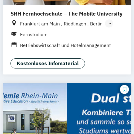
Tourismusökonom (FH)
SRH Fernhochschule – The Mobile University
Frankfurt am Main
Riedlingen
Berlin
Dresden
Düsseldorf
Hamburg
Fernstudium
Hannover
Köln
München
Stuttgart
Betriebswirtschaft und Hotelmanagement
Ellwangen
Zell
Leipzig
Mannheim
Wertheim
Wien
Hamm
Zürich
Fürth
Kostenloses Infomaterial