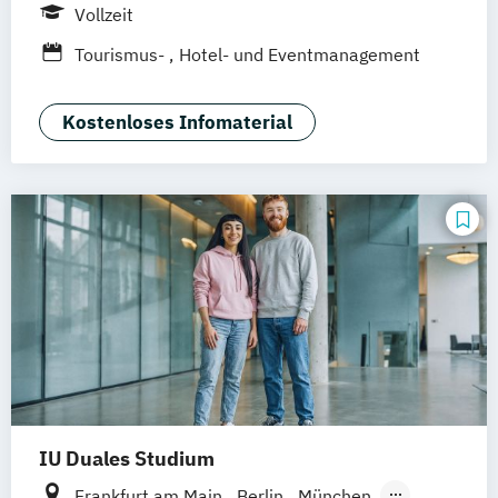
München
Düsseldorf
Idstein
Berlin
Vollzeit
Tourismus-
Hotel- und Eventmanagement
Kostenloses Infomaterial
IU Duales Studium
Frankfurt am Main
Berlin
München