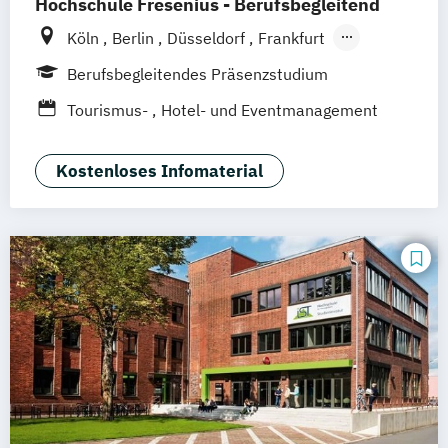
Hochschule Fresenius - Berufsbegleitend
Köln
Berlin
Düsseldorf
Frankfurt
Hamburg
Idstein
München
Wiesbaden
Berufsbegleitendes Präsenzstudium
Online-Campus
Osnabrück
Oldenburg
Tourismus-
Hotel- und Eventmanagement
Hannover
Dortmund
Erfurt
Stuttgart
Braunschweig
Kostenloses Infomaterial