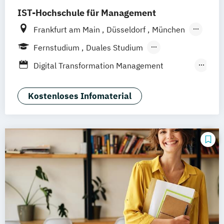
IST-Hochschule für Management
Frankfurt am Main
Düsseldorf
München
Berlin
Hamburg
Weil am Rhein
Fernstudium
Duales Studium
Fernlehrgang
Digital Transformation Management
(Schwerpunkt Tourismus- und
Hotelmanagement)
Kostenloses Infomaterial
Hospitality Controlling & Hotel Asset
Management
Hotel Management
Hotel Management (dual)
Hotel- und Tourismusmarketing
Hotelmarketing
Hotelökonom (FH)
Revenue Management - Schwerpunkt Hotel
Consulting
Tourismus Management