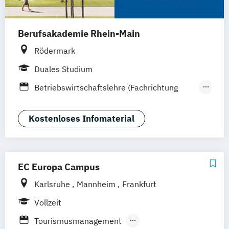
Berufsakademie Rhein-Main
Rödermark
Duales Studium
Betriebswirtschaftslehre (Fachrichtung
Hotel- und Gastronomiemanagement)
Online-Perspektivabend
Kostenloses Infomaterial
Open Campus mit großer
Studienplatzbörse
EC Europa Campus
Karlsruhe
Mannheim
Frankfurt
Vollzeit
Tourismusmanagement