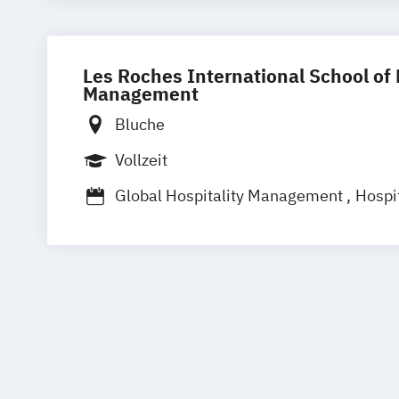
Hotel Operations Management
International Hotel Management
Les Roches International School of 
Management
Bluche
Vollzeit
Global Hospitality Management
Hospit
Hospitality Leadership
Hotel Manage
International Hospitality Administratio
International Hotel Management