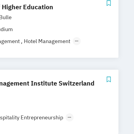
f Higher Education
Bulle
udium
nagement
Hotel Management
spitality & Service Industries
ospitality Management
nagement Institute Switzerland
spitality Entrepreneurship
ospitality Management