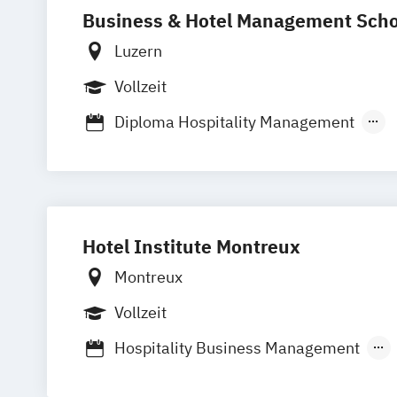
Business & Hotel Management Scho
Luzern
Vollzeit
Diploma Hospitality Management
Graduate Certificate Hospitality Busi
Higher Diploma Hospitality Manageme
Hospitality Management
Hotel and Hospitality Management
Hotel Institute Montreux
International Hospitality Business M
Postgraduate Diploma Hospitality Ma
Montreux
Vollzeit
Hospitality Business Management
Hospitality Management