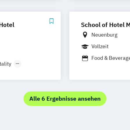
International 
International H
International 
Hotel
School of Hotel
Swiss Hotel Ma
Neuenburg
Vollzeit
Food & Beverag
ality
International H
ment
International H
n
International H
Alle 6 Ergebnisse ansehen