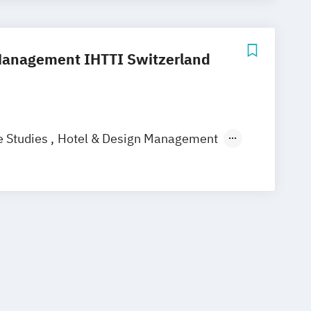
Hotel Management
otel and Events Management
Hotel and Tourism Management
 Management IHTTI Switzerland
nagement Operations
e Studies
Hotel & Design Management
ospitality & Design Management
otel & Design Management
otel Operations Management