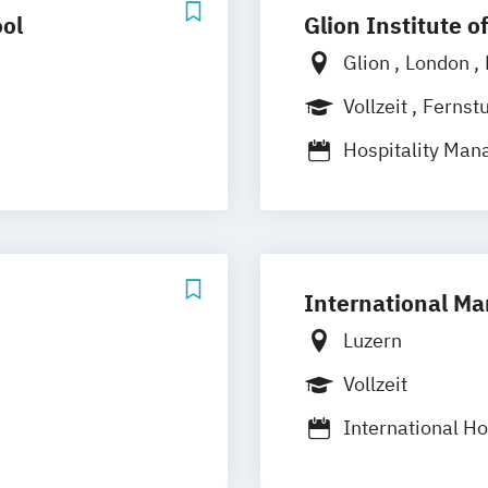
ol
Glion Institute o
Glion
London
Vollzeit
Fernst
Hospitality Ma
ness Management
International Ho
nt
Management
Postgraduate H
International Ma
anagement
nagement
Luzern
Vollzeit
International Ho
International H