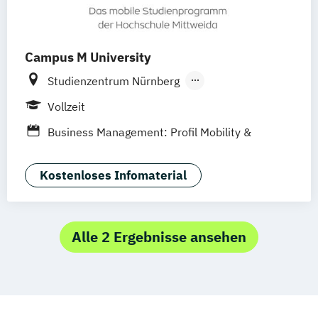
Campus M University
Studienzentrum Nürnberg
Studienzentrum München
Vollzeit
Studienzentrum Palma de Mallorca
Business Management: Profil Mobility &
Future Living
Kostenloses Infomaterial
Alle 2 Ergebnisse ansehen