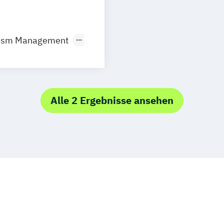
urism Management
Tourism
Alle 2 Ergebnisse ansehen