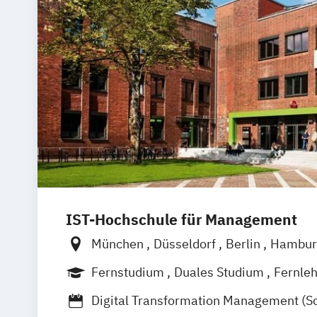
IST-Hochschule für Management
München
Düsseldorf
Berlin
Hambur
Weil am Rhein
Frankfurt am Main
Fernstudium
Duales Studium
Fernle
Digital Transformation Management (S