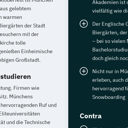
Akademien ist 
 aus gelebtem
vielfältig wie 
an warmen
Der Englische G
iergärten der Stadt
Biergärten, de
Besuchern mit der
– bei so vielen
irche tolle
Bachelorstudium
genießen Einheimische
doch gleich noc
iebigen Großstadt.
Nicht nur in M
studieren
erleben, auch 
utung. Firmen wie
hervorragend f
itz. Münchens
Snowboarding
 hervorragenden Ruf und
liteuniversitäten
Contra
ät und die Technische