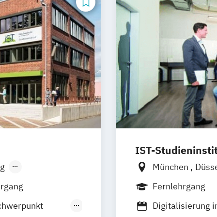
IST-Studieninsti
g
München
Düss
hrgang
Fernlehrgang
chwerpunkt
Digitalisierung 