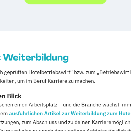
 Weiterbildung
ch geprüften Hotelbetriebswirt“ bzw. zum „Betriebswir
hkeiten, um im Beruf Karriere zu machen.
en Blick
schen einen Arbeitsplatz – und die Branche wächst immer
erem
ausführlichen Artikel zur Weiterbildung zum Hote
etzungen, zum Abschluss und zu deinen Karrieremöglichk
Du musst also nur noch den richtigen Anbieter für dich 