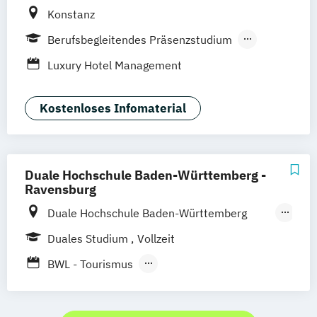
Konstanz
Berufsbegleitendes Präsenzstudium
Duales Studium
Luxury Hotel Management
Kostenloses Infomaterial
Duale Hochschule Baden-Württemberg -
Ravensburg
Duale Hochschule Baden-Württemberg
Ravensburg
Duales Studium
Vollzeit
Duale Hochschule Baden-Württemberg
BWL - Tourismus
Ravensburg Campus Friedrichshafen
Hotellerie und Gastronomie / Destinations-
und Kurortmanagement