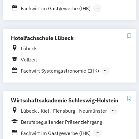
Fachwirt im Gastgewerbe (IHK)
Gastronomiemanagement
Geprüfter Hotelbetriebswirt
Wein- und Genussexperte/-expertin (IHK)
Hotelfachschule Lübeck
Lübeck
Vollzeit
Fachwirt Systemgastronomie (IHK)
Hotelmeister
Küchenmeister
Restaurantmeister
Staatlich geprüfte/r Betriebswirt/in für
Wirtschaftsakademie Schleswig-Holstein
Hotel- und Gaststättengewerbe
Lübeck
Kiel
Flensburg
Neumünster
Staatlich geprüfte/r Gastronom/in
Bad Segeberg
Norderstedt
Heide
Berufsbegleitender Präsenzlehrgang
Rendsburg
Schleswig
Husum
Elmshorn
Fachwirt im Gastgewerbe (IHK)
Pinneberg
Itzehoe
Glinde
Ahrensburg