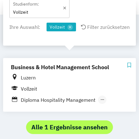
Studienform:
Vollzeit
Ihre Auswahl:
Filter zurücksetzen
Vollzeit
Business & Hotel Management School
Luzern
Vollzeit
Diploma Hospitality Management
Graduate Certificate Hospitality Business
Management
Higher Diploma Hospitality Management
Alle 1 Ergebnisse ansehen
Hospitality Management