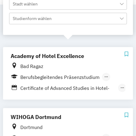
Stadt wählen
Studienform wählen
Academy of Hotel Excellence
Bad Ragaz
Berufsbegleitendes Präsenzstudium
Berufsbegleitender Präsenzlehrgang
Certificate of Advanced Studies in Hotel-
und Tourismusmanagement
Executive Master of Business
Administration in Tourismus und
WIHOGA Dortmund
Hospitality Management
Dortmund
Master of Advanced Studies in Hotel- und