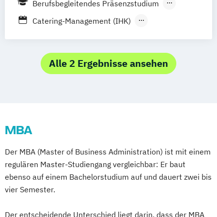
Berufsbegleitendes Präsenzstudium
Tourismusmanagement
Vollzeit
Catering-Management (IHK)
Berufsbegleitender Präsenzlehrgang
Incentive- und Eventmanagement (IHK)
Master of Business Administration
Revenue Manager
Alle 2 Ergebnisse ansehen
Staatlich geprüfte/r Betriebswirt/in für
Hotel- und Gaststättengewerbe
Staatlich geprüfte/r Kaufmännische/r
Assistent/in (Schwerpunkt BWL im
MBA
Hotelmanagement)
Der MBA (Master of Business Administration) ist mit einem
regulären Master-Studiengang vergleichbar: Er baut
ebenso auf einem Bachelorstudium auf und dauert zwei bis
vier Semester.
Der entscheidende Unterschied liegt darin, dass der MBA