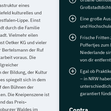
astruktur eines
Großstadtdicht
efeld kulturelles und
Eine große Aus
stfalen-Lippe. Einst
und Hochschule
dt durch die Familie
adt. Vielmehr eilen
Frische Fritten
st Oetker KG und vieler
Poffertjes zum 
r Bertelsmann der Ruf
Niederlande sin
arbeit voraus. Die
von dir entfernt
olgreicher
Egal ob Praktik
der Bildung, der Kultur
– in NRW haben
es spiegelt sich in dem
unterschiedlich
uf den Bühnen der
garantiert fünd
en. Die Kneipenszene ist
nd das Preis-
Contra
toburger Waldes im