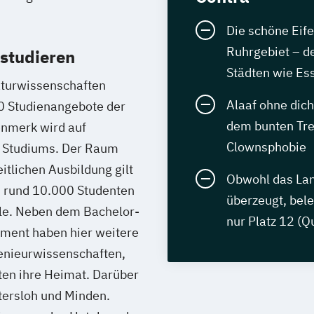
Die schöne Eif
Ruhrgebiet – d
studieren
Städten wie E
aturwissenschaften
Alaaf ohne dic
0 Studienangebote der
dem bunten Trei
enmerk wird auf
Clownsphobie
s Studiums. Der Raum
tlichen Ausbildung gilt
Obwohl das Lan
n rund 10.000 Studenten
überzeugt, bel
le. Neben dem Bachelor-
nur Platz 12 (Q
ment haben hier weitere
genieurwissenschaften,
ten ihre Heimat. Darüber
ütersloh und Minden.