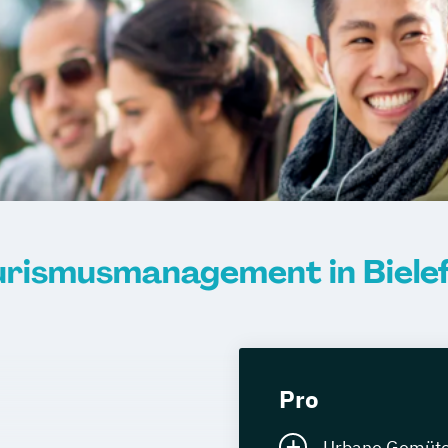
urismusmanagement in Bielef
Pro
Urbane Gemüter 