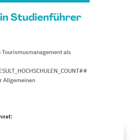
ein Studienführer
u Tourismusmanagement als
ler ##RESULT_HOCHSCHULEN_COUNT##
er Allgemeinen
nnst: