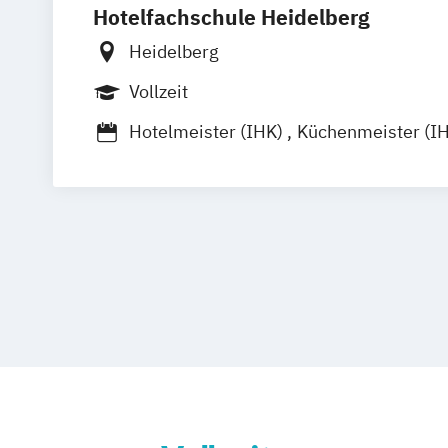
Hotelfachschule Heidelberg
Heidelberg
Vollzeit
Hotelmeister (IHK)
Küchenmeister (I
Restaurantmeister (IHK)
Staatlich geprüfte/r Betriebswirt/in
Staatlich geprüfte/r Gastronom/in
Staatlich geprüfter Sommelier