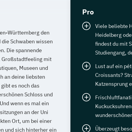
Pro
Viele beliebte 
den-Württemberg den
Heidelberg oder
d die Schwaben wissen
findest du mit 
en. Die spannende
Studiengang, de
l Großstadtfeeling mit
Lust auf ein pét
utiquen, Museen und
Croissants? St
ch an deine liebsten
Katzensprung e
 gibt es noch das
erschönen Schloss und
Frischluftfanat
 Und wenn es mal ein
Kuckucksuhre
sitzungen an der Uni
wunderschönen 
kten Ort, um bei einer
Überzeugt beso
n und sich hinterher ein