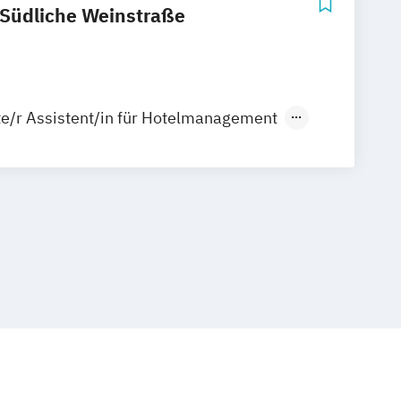
 Südliche Weinstraße
fte/r Assistent/in für Hotelmanagement
te/r Betriebswirt/in - Fachrichtung
irtschaft und Hotelmanagement