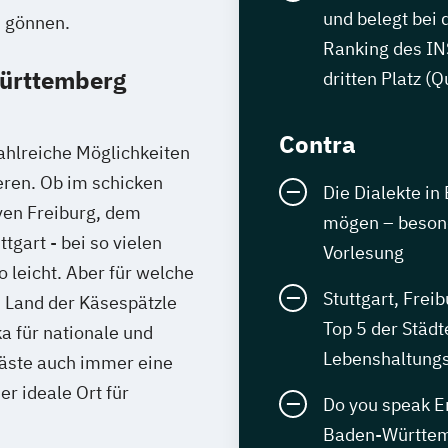
und belegt bei 
u gönnen.
Ranking des I
ürttemberg
dritten Platz (
Contra
hlreiche Möglichkeiten
ren. Ob im schicken
Die Dialekte 
ven Freiburg, dem
mögen – besonde
tgart - bei so vielen
Vorlesung
o leicht. Aber für welche
Stuttgart, Frei
 Land der Käsespätzle
Top 5 der Städt
a für nationale und
Lebenshaltung
Gäste auch immer eine
r ideale Ort für
Do you speak E
Baden-Württemb