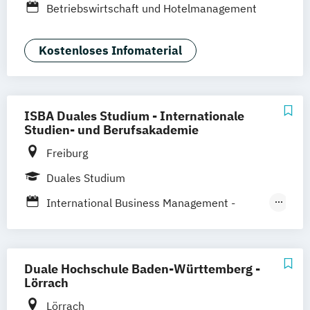
Betriebswirtschaft und Hotelmanagement
Mannheim
Wertheim
Wien
Frankfurt am Main
Hamm
Zürich
Fürth
Kostenloses Infomaterial
ISBA Duales Studium - Internationale
Studien- und Berufsakademie
Freiburg
Duales Studium
International Business Management -
Event- und Gastronomiemanagement
International Business Management -
Hotelmanagement
Duale Hochschule Baden-Württemberg -
Lörrach
Lörrach