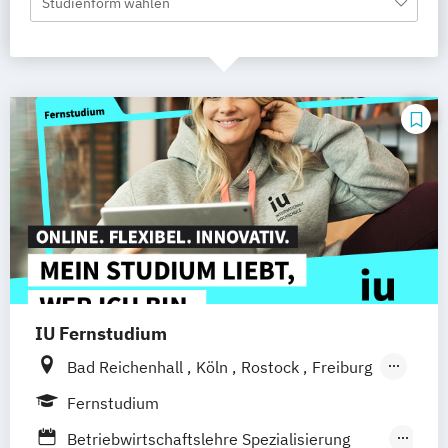
Studienform wählen
IU Fernstudium
Bad Reichenhall
Köln
Rostock
Freiburg
Kiel
Frankfurt am Main
Stuttgart
Fernstudium
Dresden
Aachen
Basel
Bielefeld
Betriebwirtschaftslehre Spezialisierung