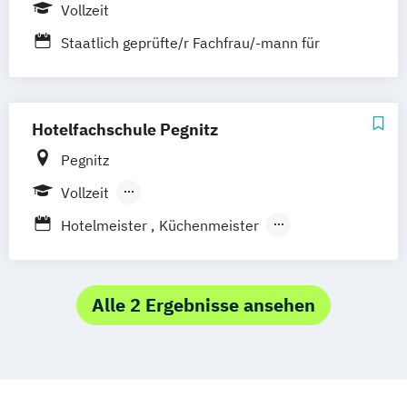
Vollzeit
Staatlich geprüfte/r Fachfrau/-mann für
Euro-Hotelmanagement
Hotelfachschule Pegnitz
Pegnitz
Vollzeit
Berufsbegleitender Präsenzlehrgang
Hotelmeister
Küchenmeister
Meister im Gastgewerbe (IHK)
Staatlich geprüften Hotelbetriebswirt/in
Alle 2 Ergebnisse ansehen