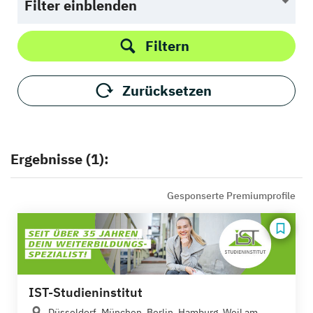
Filter einblenden
Filtern
Zurücksetzen
Ergebnisse (1):
Gesponserte Premiumprofile
IST-Studieninstitut
Düsseldorf, München, Berlin, Hamburg, Weil am...