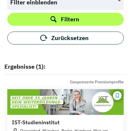
Filter einblenden
Filtern
Zurücksetzen
Ergebnisse (1):
Gesponserte Premiumprofile
IST-Studieninstitut
Düsseldorf, München, Berlin, Hamburg, Weil am...