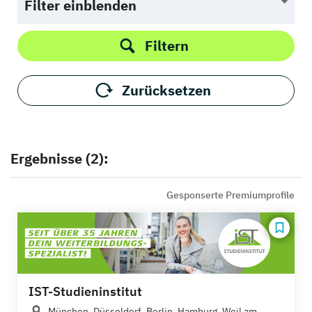
Filter einblenden
Filtern
Zurücksetzen
Ergebnisse (2):
Gesponserte Premiumprofile
IST-Studieninstitut
München, Düsseldorf, Berlin, Hamburg, Weil am...