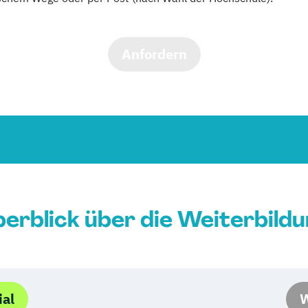
Anfordern
erblick über die Weiterbild
ial
W