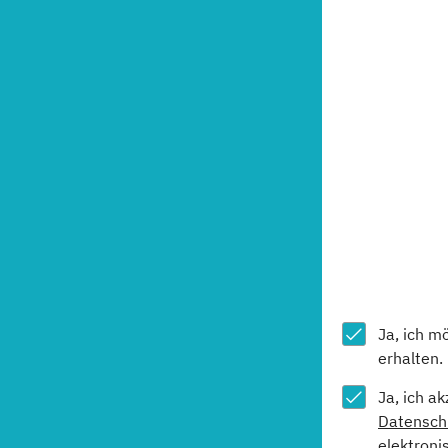
Ja, ich m
erhalten.
Ja, ich a
Datensch
elektroni