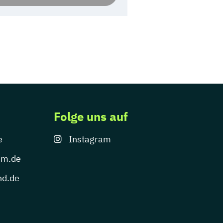
Folge uns auf
e
Instagram
um.de
nd.de