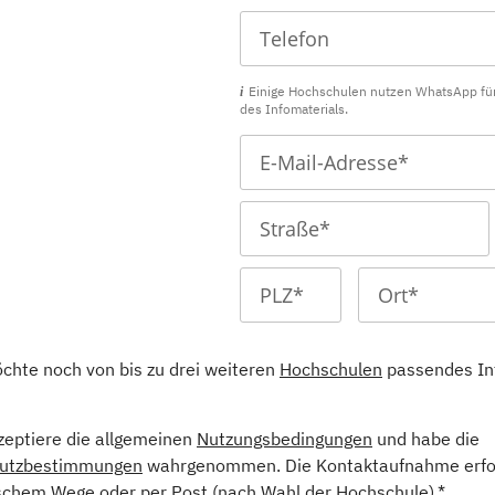
Einige Hochschulen nutzen WhatsApp fü
des Infomaterials.
öchte noch von bis zu drei weiteren
Hochschulen
passendes In
kzeptiere die allgemeinen
Nutzungsbedingungen
und habe die
utzbestimmungen
wahrgenommen. Die Kontaktaufnahme erfol
schem Wege oder per Post (nach Wahl der Hochschule).*