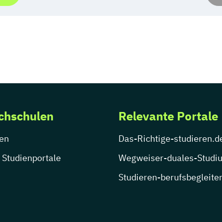
chschulen
Relevante Portale
en
Das-Richtige-studieren.d
 Studienportale
Wegweiser-duales-Studi
Studieren-berufsbegleite