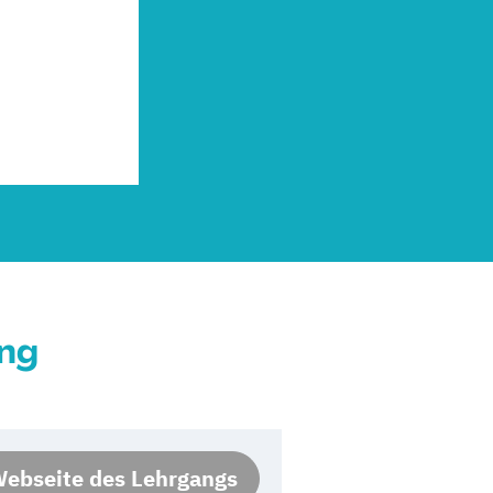
ung
ebseite des Lehrgangs