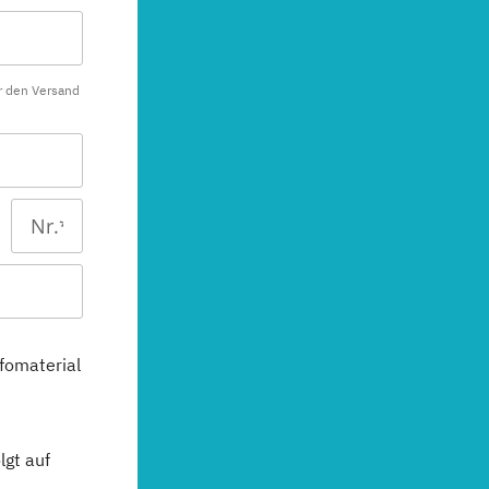
r den Versand
fomaterial
gt auf