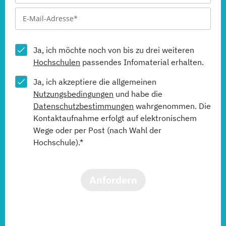
(Fernlehrgang)
Senior MICE Management
Ja, ich möchte noch von bis zu drei weiteren
(Fernlehrgang)
Hochschulen
passendes Infomaterial erhalten.
Sommelier
Ja, ich akzeptiere die allgemeinen
(Fernlehrgang)
Nutzungsbedingungen
und habe die
Datenschutzbestimmungen
wahrgenommen. Die
Vegan geschulter Koch
Kontaktaufnahme erfolgt auf elektronischem
(Fernlehrgang)
Wege oder per Post (nach Wahl der
Hochschule).*
Verpflegungsbetriebswirt
(Fernlehrgang)
Anfordern
WSET® Level 2, Award in Wines
(Fernlehrgang)