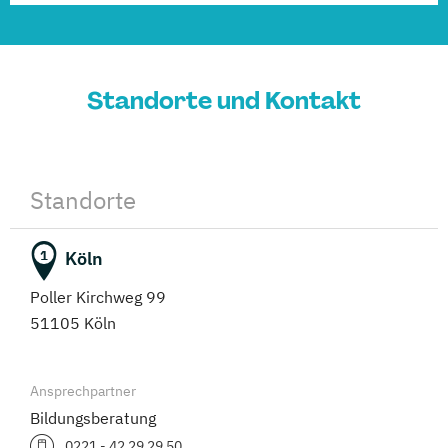
WSET® Level 3, Award in Wines
(Berufsbegleitender Präsenzlehrgang)
Standorte und Kontakt
Standorte
Köln
1
Poller Kirchweg 99
51105 Köln
Ansprechpartner
Bildungsberatung
0221 - 42 29 29 50