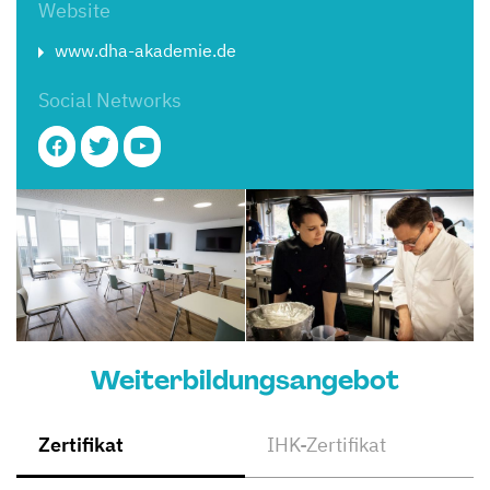
Website
www.dha-akademie.de
Social Networks
Weiterbildungsangebot
Zertifikat
IHK-Zertifikat