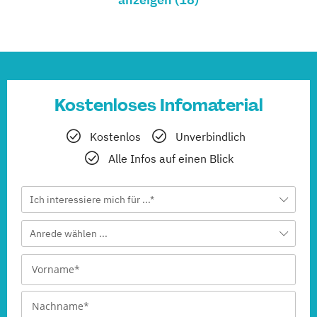
(Fernlehrgang)
Geprüfter Nachhaltigkeitsmanager
(Fernlehrgang)
Hotelbetriebswirt
Kostenloses Infomaterial
(Fernlehrgang)
Kostenlos
Unverbindlich
Online Marketing Management
Alle Infos auf einen Blick
(Fernlehrgang)
Ich interessiere mich für ...*
Recruiting Management
(Fernlehrgang)
Anrede wählen ...
Revenue Manager
(Fernlehrgang)
Senior Manager Convention Sales