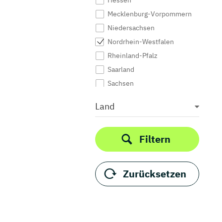
Hessen
Mecklenburg-Vorpommern
Niedersachsen
Nordrhein-Westfalen
Rheinland-Pfalz
Saarland
Sachsen
Sachsen-Anhalt
Land
Schleswig-Holstein
Thüringen
Filtern
Zurücksetzen