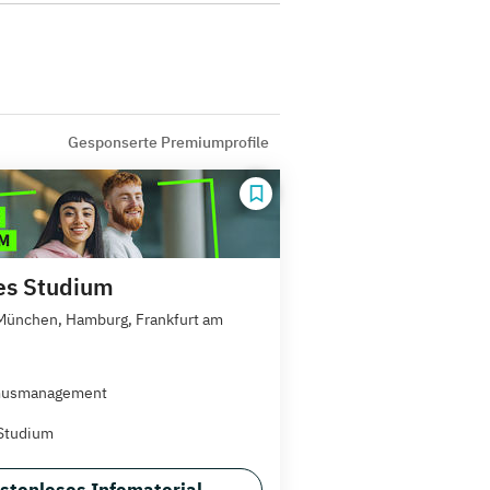
Gesponserte Premiumprofile
es Studium
 München, Hamburg, Frankfurt am
musmanagement
Studium
stenloses Infomaterial