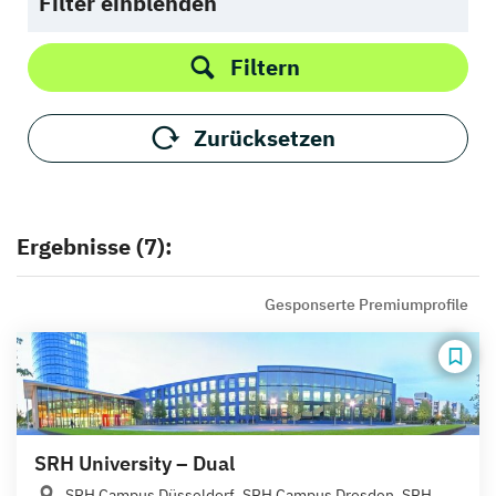
Filter einblenden
Filtern
Zurücksetzen
Ergebnisse (7):
Gesponserte Premiumprofile
SRH University – Dual
SRH Campus Düsseldorf, SRH Campus Dresden, SRH...