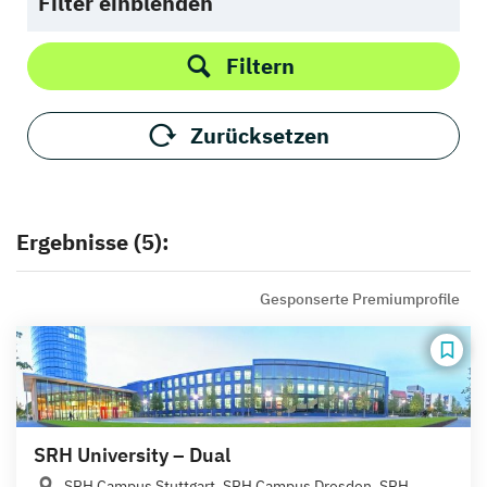
Filter einblenden
Filtern
Zurücksetzen
Ergebnisse (5):
Gesponserte Premiumprofile
SRH University – Dual
SRH Campus Stuttgart, SRH Campus Dresden, SRH...