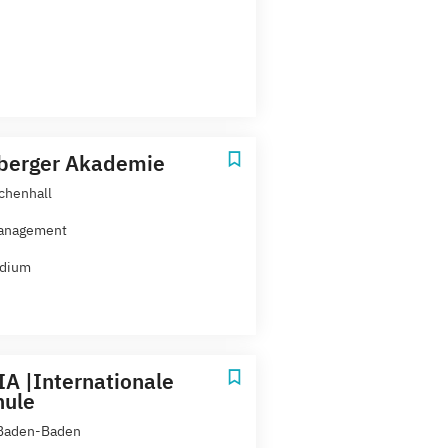
berger Akademie
chenhall
anagement
udium
A |Internationale
hule
 Baden-Baden