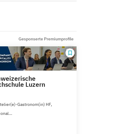
Gesponserte Premiumprofile
weizerische
chschule Luzern
otelier(e)-Gastronom(in) HF,
onal...