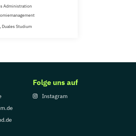
s Administration
nomiemanagement
t, Duales Studium
Folge uns auf
e
Instagram
um.de
nd.de